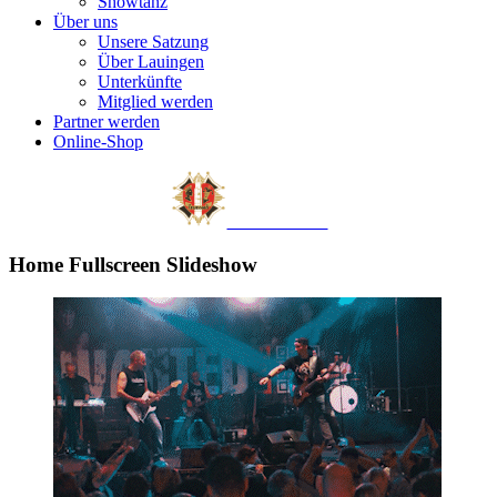
Showtanz
Über uns
Unsere Satzung
Über Lauingen
Unterkünfte
Mitglied werden
Partner werden
Online-Shop
LAUDONIA
Home Fullscreen Slideshow