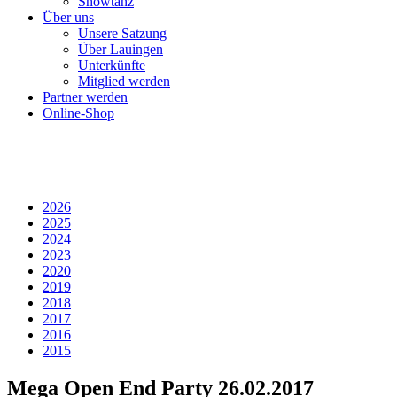
Showtanz
Über uns
Unsere Satzung
Über Lauingen
Unterkünfte
Mitglied werden
Partner werden
Online-Shop
2026
2025
2024
2023
2020
2019
2018
2017
2016
2015
Mega Open End Party 26.02.2017